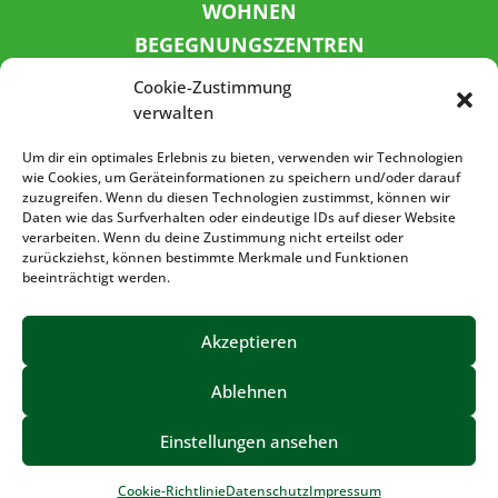
WOHNEN
BEGEGNUNGSZENTREN
KINDER UND JUGEND
Cookie-Zustimmung
KONTAKT
verwalten
KARRIERE
Um dir ein optimales Erlebnis zu bieten, verwenden wir Technologien
wie Cookies, um Geräteinformationen zu speichern und/oder darauf
zuzugreifen. Wenn du diesen Technologien zustimmst, können wir
SPENDENKONTO
Daten wie das Surfverhalten oder eindeutige IDs auf dieser Website
verarbeiten. Wenn du deine Zustimmung nicht erteilst oder
Sozialbank
zurückziehst, können bestimmte Merkmale und Funktionen
IBAN: DE72 3702 0500 0001 5520 00
beeinträchtigt werden.
BIC: BFSWDE33XXX
Akzeptieren
Ablehnen
IMPRESSUM
DATENSCHUTZ
BARRIEREFREIHEIT
Einstellungen ansehen
©2023 – Volkssolidarität Vogtland e.V.
Cookie-Richtlinie
Datenschutz
Impressum