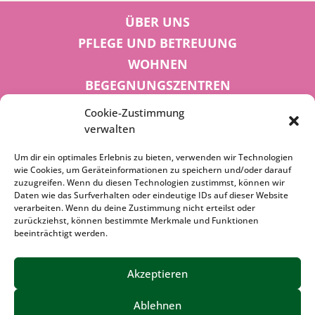
ÜBER UNS
PFLEGE UND BETREUUNG
WOHNEN
BEGEGNUNGSZENTREN
KINDER UND JUGEND
Cookie-Zustimmung
KONTAKT
verwalten
KARRIERE
Um dir ein optimales Erlebnis zu bieten, verwenden wir Technologien
wie Cookies, um Geräteinformationen zu speichern und/oder darauf
zuzugreifen. Wenn du diesen Technologien zustimmst, können wir
SPENDENKONTO
Daten wie das Surfverhalten oder eindeutige IDs auf dieser Website
verarbeiten. Wenn du deine Zustimmung nicht erteilst oder
Sozialbank
zurückziehst, können bestimmte Merkmale und Funktionen
IBAN: DE72 3702 0500 0001 5520 00
beeinträchtigt werden.
BIC: BFSWDE33XXX
Akzeptieren
Ablehnen
IMPRESSUM