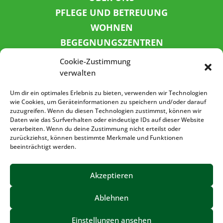
PFLEGE UND BETREUUNG
WOHNEN
BEGEGNUNGSZENTREN
KINDER UND JUGEND
Cookie-Zustimmung
KONTAKT
verwalten
KARRIERE
Um dir ein optimales Erlebnis zu bieten, verwenden wir Technologien
wie Cookies, um Geräteinformationen zu speichern und/oder darauf
zuzugreifen. Wenn du diesen Technologien zustimmst, können wir
SPENDENKONTO
Daten wie das Surfverhalten oder eindeutige IDs auf dieser Website
verarbeiten. Wenn du deine Zustimmung nicht erteilst oder
Sozialbank
zurückziehst, können bestimmte Merkmale und Funktionen
IBAN: DE72 3702 0500 0001 5520 00
beeinträchtigt werden.
BIC: BFSWDE33XXX
Akzeptieren
Ablehnen
IMPRESSUM
DATENSCHUTZ
BARRIEREFREIHEIT
Einstellungen ansehen