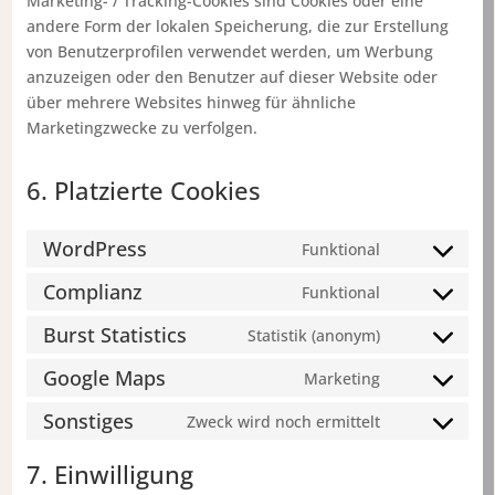
Marketing- / Tracking-Cookies sind Cookies oder eine
andere Form der lokalen Speicherung, die zur Erstellung
von Benutzerprofilen verwendet werden, um Werbung
anzuzeigen oder den Benutzer auf dieser Website oder
über mehrere Websites hinweg für ähnliche
Marketingzwecke zu verfolgen.
6. Platzierte Cookies
WordPress
Funktional
Consent
to
Complianz
Funktional
Consent
service
to
Burst Statistics
Statistik (anonym)
wordpress
Consent
service
to
Google Maps
Marketing
complianz
Consent
service
to
Sonstiges
Zweck wird noch ermittelt
burst-
Consent
service
statistics
to
google-
7. Einwilligung
service
maps