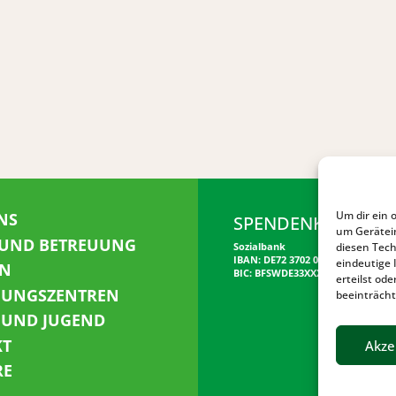
Um dir ein 
NS
SPENDENKONTO
um Gerätei
 UND BETREUUNG
diesen Tech
Sozialbank
IBAN: DE72 3702 0500 0001 5520 00
eindeutige 
N
BIC: BFSWDE33XXX
erteilst o
NUNGSZENTREN
beeinträcht
 UND JUGEND
KT
Akze
RE