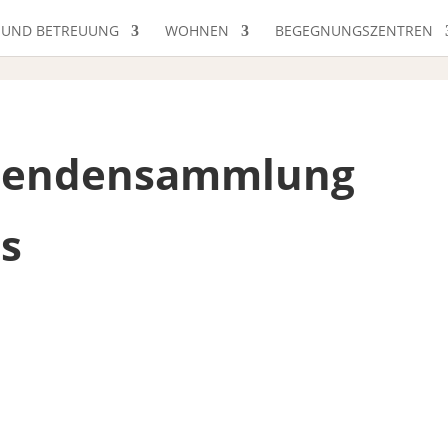
 UND BETREUUNG
WOHNEN
BEGEGNUNGSZENTREN
Spendensammlung
ns
m 22. September bis 5. Oktober 2025 in Plauen, Reichenbach,
eren Vereinsgebiet im Vogtlandkreis stattfand, brachte ein
n Privatpersonen 12.000 Euro und Unternehmen der Region gut