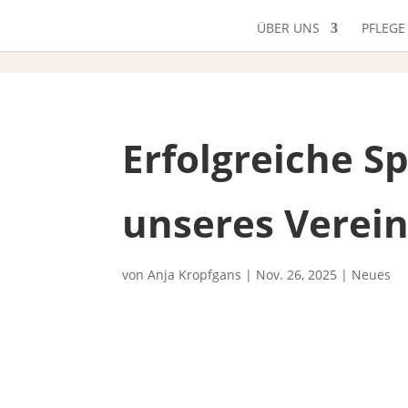
ÜBER UNS
PFLEGE
Erfolgreiche 
unseres Verei
von
Anja Kropfgans
|
Nov. 26, 2025
|
Neues
Unsere jährliche Spendensammlung, die vo
Pausa-Mühltroff und Oelsnitz sowie im weit
Ergebnis von 18.000 Euro. Dabei spendete