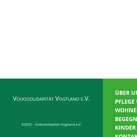
ÜBER U
Volkssolidarität Vogtland e.V.
PFLEGE
WOHNE
BEGEG
©2023 – Volkssolidarität Vogtland e.V.
KINDER
KONTA