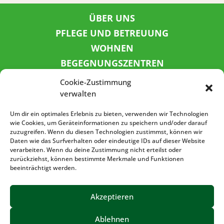
ÜBER UNS
PFLEGE UND BETREUUNG
WOHNEN
BEGEGNUNGSZENTREN
KINDER UND JUGEND
Cookie-Zustimmung
KONTAKT
verwalten
KARRIERE
Um dir ein optimales Erlebnis zu bieten, verwenden wir Technologien
wie Cookies, um Geräteinformationen zu speichern und/oder darauf
zuzugreifen. Wenn du diesen Technologien zustimmst, können wir
SPENDENKONTO
Daten wie das Surfverhalten oder eindeutige IDs auf dieser Website
verarbeiten. Wenn du deine Zustimmung nicht erteilst oder
Sozialbank
zurückziehst, können bestimmte Merkmale und Funktionen
IBAN: DE72 3702 0500 0001 5520 00
beeinträchtigt werden.
BIC: BFSWDE33XXX
Akzeptieren
Ablehnen
IMPRESSUM