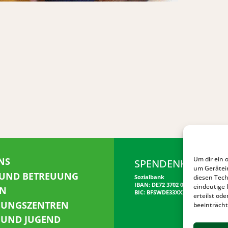
Um dir ein 
NS
SPENDENKONTO
um Gerätei
 UND BETREUUNG
diesen Tech
Sozialbank
IBAN: DE72 3702 0500 0001 5520 00
eindeutige 
N
BIC: BFSWDE33XXX
erteilst o
NUNGSZENTREN
beeinträcht
 UND JUGEND