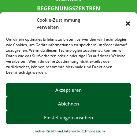
BEGEGNUNGSZENTREN
KINDER UND JUGEND
Cookie-Zustimmung
KONTAKT
verwalten
KARRIERE
Um dir ein optimales Erlebnis zu bieten, verwenden wir Technologien
wie Cookies, um Geräteinformationen zu speichern und/oder darauf
zuzugreifen. Wenn du diesen Technologien zustimmst, können wir
SPENDENKONTO
Daten wie das Surfverhalten oder eindeutige IDs auf dieser Website
verarbeiten. Wenn du deine Zustimmung nicht erteilst oder
Sozialbank
zurückziehst, können bestimmte Merkmale und Funktionen
IBAN: DE72 3702 0500 0001 5520 00
beeinträchtigt werden.
BIC: BFSWDE33XXX
Akzeptieren
Ablehnen
IMPRESSUM
DATENSCHUTZ
BARRIEREFREIHEIT
Einstellungen ansehen
©2023 – Volkssolidarität Vogtland e.V.
Cookie-Richtlinie
Datenschutz
Impressum