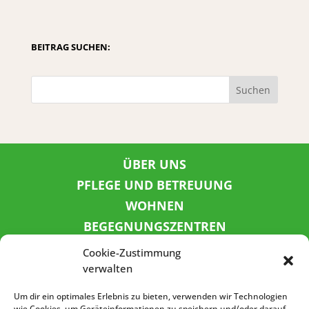
BEITRAG SUCHEN:
Suchen
ÜBER UNS
PFLEGE UND BETREUUNG
WOHNEN
BEGEGNUNGSZENTREN
KINDER UND JUGEND
Cookie-Zustimmung
KONTAKT
verwalten
KARRIERE
Um dir ein optimales Erlebnis zu bieten, verwenden wir Technologien
wie Cookies, um Geräteinformationen zu speichern und/oder darauf