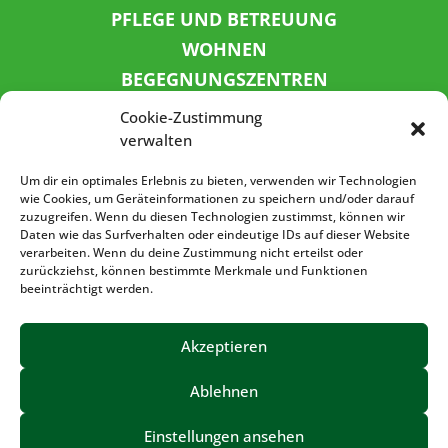
PFLEGE UND BETREUUNG
WOHNEN
BEGEGNUNGSZENTREN
KINDER UND JUGEND
Cookie-Zustimmung
KONTAKT
verwalten
KARRIERE
Um dir ein optimales Erlebnis zu bieten, verwenden wir Technologien
wie Cookies, um Geräteinformationen zu speichern und/oder darauf
zuzugreifen. Wenn du diesen Technologien zustimmst, können wir
SPENDENKONTO
Daten wie das Surfverhalten oder eindeutige IDs auf dieser Website
verarbeiten. Wenn du deine Zustimmung nicht erteilst oder
Sozialbank
zurückziehst, können bestimmte Merkmale und Funktionen
IBAN: DE72 3702 0500 0001 5520 00
beeinträchtigt werden.
BIC: BFSWDE33XXX
Akzeptieren
Ablehnen
IMPRESSUM
DATENSCHUTZ
BARRIEREFREIHEIT
Einstellungen ansehen