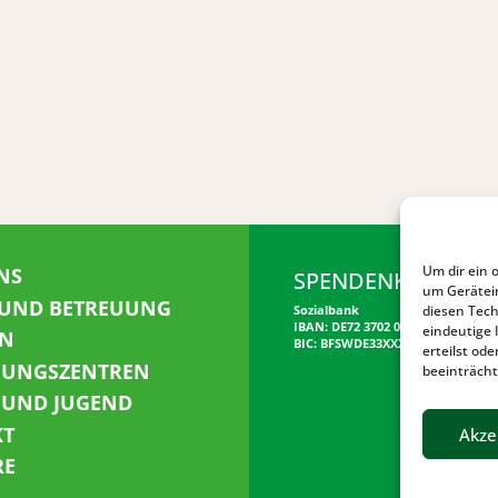
Um dir ein 
NS
SPENDENKONTO
um Gerätei
 UND BETREUUNG
diesen Tech
Sozialbank
IBAN: DE72 3702 0500 0001 5520 00
eindeutige 
N
BIC: BFSWDE33XXX
erteilst o
NUNGSZENTREN
beeinträcht
 UND JUGEND
KT
Akze
RE