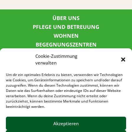
ÜBER UNS
PFLEGE UND BETREUUNG
WOHNEN
BEGEGNUNGSZENTREN
KINDER UND JUGEND
Cookie-Zustimmung
KONTAKT
verwalten
KARRIERE
Um dir ein optimales Erlebnis zu bieten, verwenden wir Technologien
wie Cookies, um Geräteinformationen zu speichern und/oder darauf
zuzugreifen. Wenn du diesen Technologien zustimmst, können wir
SPENDENKONTO
Daten wie das Surfverhalten oder eindeutige IDs auf dieser Website
verarbeiten. Wenn du deine Zustimmung nicht erteilst oder
Sozialbank
zurückziehst, können bestimmte Merkmale und Funktionen
IBAN: DE72 3702 0500 0001 5520 00
beeinträchtigt werden.
BIC: BFSWDE33XXX
Akzeptieren