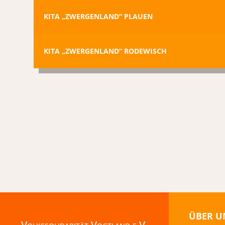
KITA „ZWERGENLAND“ PLAUEN
KITA „ZWERGENLAND“ RODEWISCH
ÜBER U
Volkssolidarität Vogtland e.V.