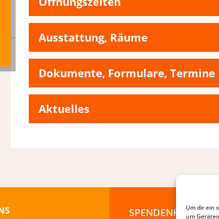
Öffnungszeiten
Ausstattung, Räume
Dokumente, Formulare, Termine
Aktuelles
Um dir ein 
NS
SPENDENKONTO
um Gerätei