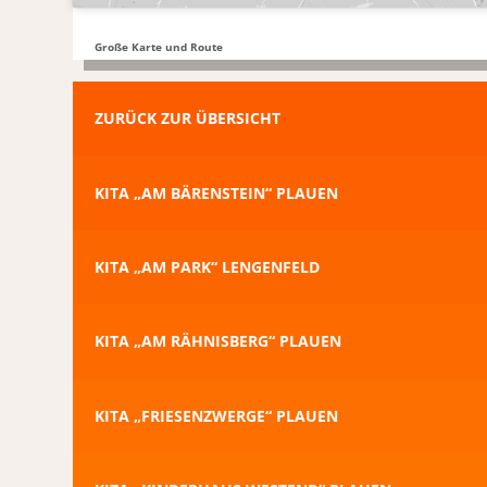
Große Karte und Route
ZURÜCK ZUR ÜBERSICHT
KITA „AM BÄRENSTEIN“ PLAUEN
KITA „AM PARK“ LENGENFELD
KITA „AM RÄHNISBERG“ PLAUEN
KITA „FRIESENZWERGE“ PLAUEN