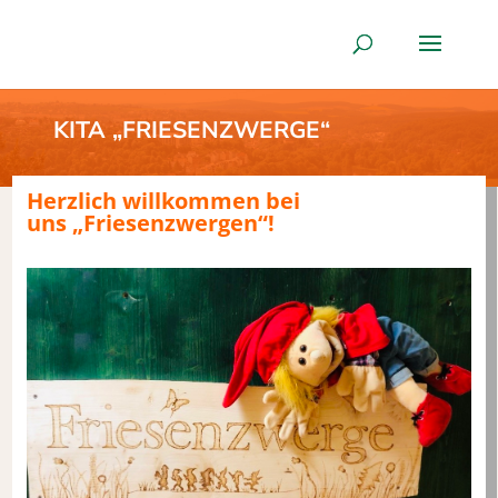
KITA „FRIESENZWERGE“
Herzlich willkommen bei
uns „Friesenzwergen“!