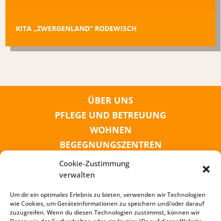
KITA „ZWERGENLAND“ RODEWISCH
ÜBER UNS
PFLEGE UND BETREUUNG
WOHNEN
BEGEGNUNGSZENTREN
KINDER UND JUGEND
Cookie-Zustimmung
KONTAKT
verwalten
KARRIERE
Um dir ein optimales Erlebnis zu bieten, verwenden wir Technologien
wie Cookies, um Geräteinformationen zu speichern und/oder darauf
zuzugreifen. Wenn du diesen Technologien zustimmst, können wir
SPENDENKONTO