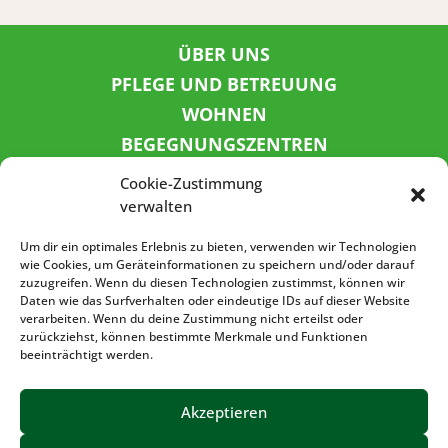
ÜBER UNS
PFLEGE UND BETREUUNG
WOHNEN
BEGEGNUNGSZENTREN
KINDER UND JUGEND
Cookie-Zustimmung
KONTAKT
verwalten
KARRIERE
Um dir ein optimales Erlebnis zu bieten, verwenden wir Technologien
wie Cookies, um Geräteinformationen zu speichern und/oder darauf
zuzugreifen. Wenn du diesen Technologien zustimmst, können wir
SPENDENKONTO
Daten wie das Surfverhalten oder eindeutige IDs auf dieser Website
verarbeiten. Wenn du deine Zustimmung nicht erteilst oder
Sozialbank
zurückziehst, können bestimmte Merkmale und Funktionen
IBAN: DE72 3702 0500 0001 5520 00
beeinträchtigt werden.
BIC: BFSWDE33XXX
Akzeptieren