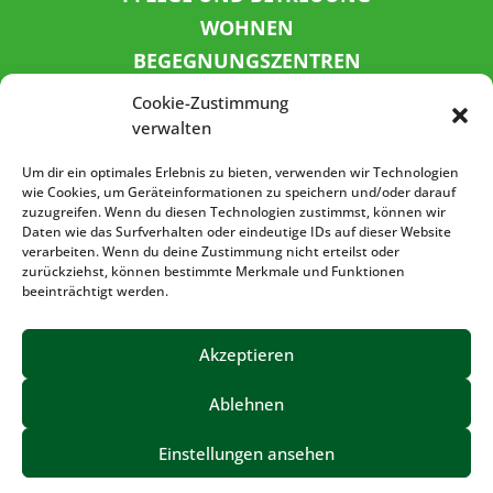
WOHNEN
BEGEGNUNGSZENTREN
KINDER UND JUGEND
Cookie-Zustimmung
KONTAKT
verwalten
KARRIERE
Um dir ein optimales Erlebnis zu bieten, verwenden wir Technologien
wie Cookies, um Geräteinformationen zu speichern und/oder darauf
zuzugreifen. Wenn du diesen Technologien zustimmst, können wir
SPENDENKONTO
Daten wie das Surfverhalten oder eindeutige IDs auf dieser Website
verarbeiten. Wenn du deine Zustimmung nicht erteilst oder
Sozialbank
zurückziehst, können bestimmte Merkmale und Funktionen
IBAN: DE72 3702 0500 0001 5520 00
beeinträchtigt werden.
BIC: BFSWDE33XXX
Akzeptieren
Ablehnen
IMPRESSUM
DATENSCHUTZ
BARRIEREFREIHEIT
Einstellungen ansehen