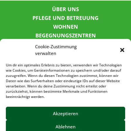
ÜBER UNS
PFLEGE UND BETREUUNG
WOHNEN
BEGEGNUNGSZENTREN
KINDER UND JUGEND
Cookie-Zustimmung
KONTAKT
verwalten
KARRIERE
Um dir ein optimales Erlebnis zu bieten, verwenden wir Technologien
wie Cookies, um Geräteinformationen zu speichern und/oder darauf
zuzugreifen. Wenn du diesen Technologien zustimmst, können wir
SPENDENKONTO
Daten wie das Surfverhalten oder eindeutige IDs auf dieser Website
verarbeiten. Wenn du deine Zustimmung nicht erteilst oder
Sozialbank
zurückziehst, können bestimmte Merkmale und Funktionen
IBAN: DE72 3702 0500 0001 5520 00
beeinträchtigt werden.
BIC: BFSWDE33XXX
Akzeptieren
Ablehnen
IMPRESSUM