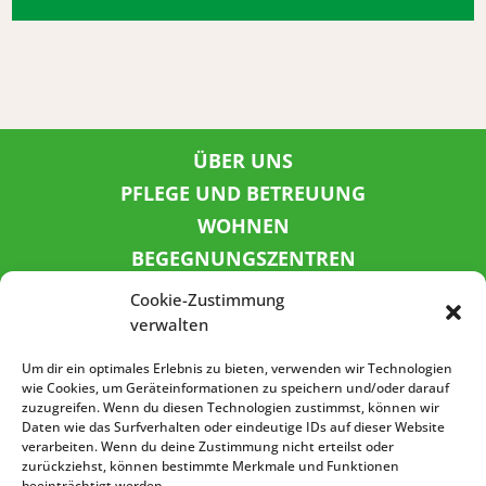
ÜBER UNS
PFLEGE UND BETREUUNG
WOHNEN
BEGEGNUNGSZENTREN
KINDER UND JUGEND
Cookie-Zustimmung
KONTAKT
verwalten
KARRIERE
Um dir ein optimales Erlebnis zu bieten, verwenden wir Technologien
wie Cookies, um Geräteinformationen zu speichern und/oder darauf
zuzugreifen. Wenn du diesen Technologien zustimmst, können wir
SPENDENKONTO
Daten wie das Surfverhalten oder eindeutige IDs auf dieser Website
verarbeiten. Wenn du deine Zustimmung nicht erteilst oder
Sozialbank
zurückziehst, können bestimmte Merkmale und Funktionen
IBAN: DE72 3702 0500 0001 5520 00
beeinträchtigt werden.