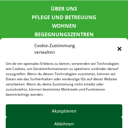
ÜBER UNS
PFLEGE UND BETREUUNG
WOHNEN
BEGEGNUNGSZENTREN
KINDER UND JUGEND
Cookie-Zustimmung
KONTAKT
verwalten
KARRIERE
Um dir ein optimales Erlebnis zu bieten, verwenden wir Technologien
wie Cookies, um Geräteinformationen zu speichern und/oder darauf
zuzugreifen. Wenn du diesen Technologien zustimmst, können wir
SPENDENKONTO
Daten wie das Surfverhalten oder eindeutige IDs auf dieser Website
verarbeiten. Wenn du deine Zustimmung nicht erteilst oder
Sozialbank
zurückziehst, können bestimmte Merkmale und Funktionen
IBAN: DE72 3702 0500 0001 5520 00
beeinträchtigt werden.
BIC: BFSWDE33XXX
Akzeptieren
Ablehnen
IMPRESSUM