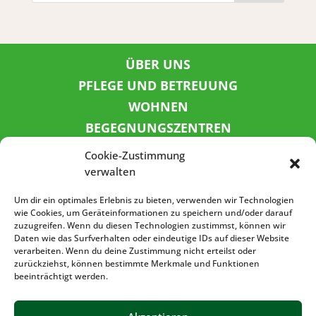
ÜBER UNS
PFLEGE UND BETREUUNG
WOHNEN
BEGEGNUNGSZENTREN
KINDER UND JUGEND
Cookie-Zustimmung
KONTAKT
verwalten
KARRIERE
Um dir ein optimales Erlebnis zu bieten, verwenden wir Technologien
wie Cookies, um Geräteinformationen zu speichern und/oder darauf
zuzugreifen. Wenn du diesen Technologien zustimmst, können wir
SPENDENKONTO
Daten wie das Surfverhalten oder eindeutige IDs auf dieser Website
verarbeiten. Wenn du deine Zustimmung nicht erteilst oder
Sozialbank
zurückziehst, können bestimmte Merkmale und Funktionen
IBAN: DE72 3702 0500 0001 5520 00
beeinträchtigt werden.
BIC: BFSWDE33XXX