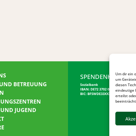
Um dir ein 
NS
SPENDENKONTO
um Gerätei
 UND BETREUUNG
diesen Tech
Sozialbank
IBAN: DE72 3702 0500 0001 5520 00
eindeutige 
N
BIC: BFSWDE33XXX
erteilst o
NUNGSZENTREN
beeinträcht
 UND JUGEND
KT
Akze
RE