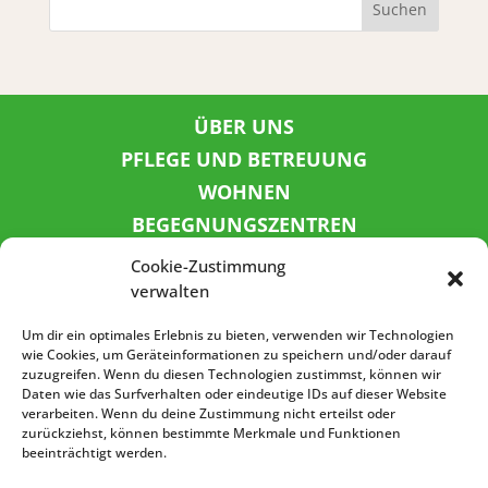
Suchen
ÜBER UNS
PFLEGE UND BETREUUNG
WOHNEN
BEGEGNUNGSZENTREN
KINDER UND JUGEND
Cookie-Zustimmung
KONTAKT
verwalten
KARRIERE
Um dir ein optimales Erlebnis zu bieten, verwenden wir Technologien
wie Cookies, um Geräteinformationen zu speichern und/oder darauf
zuzugreifen. Wenn du diesen Technologien zustimmst, können wir
SPENDENKONTO
Daten wie das Surfverhalten oder eindeutige IDs auf dieser Website
verarbeiten. Wenn du deine Zustimmung nicht erteilst oder
Sozialbank
zurückziehst, können bestimmte Merkmale und Funktionen
IBAN: DE72 3702 0500 0001 5520 00
beeinträchtigt werden.
BIC: BFSWDE33XXX