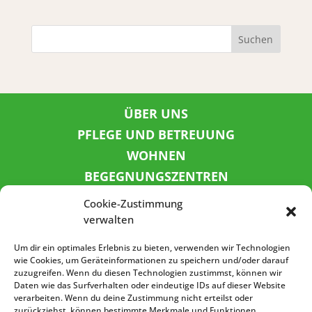
Suchen
ÜBER UNS
PFLEGE UND BETREUUNG
WOHNEN
BEGEGNUNGSZENTREN
KINDER UND JUGEND
Cookie-Zustimmung
KONTAKT
verwalten
KARRIERE
Um dir ein optimales Erlebnis zu bieten, verwenden wir Technologien
wie Cookies, um Geräteinformationen zu speichern und/oder darauf
zuzugreifen. Wenn du diesen Technologien zustimmst, können wir
SPENDENKONTO
Daten wie das Surfverhalten oder eindeutige IDs auf dieser Website
verarbeiten. Wenn du deine Zustimmung nicht erteilst oder
Sozialbank
zurückziehst, können bestimmte Merkmale und Funktionen