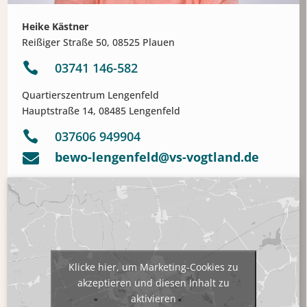
Heike Kästner
Reißiger Straße 50, 08525 Plauen

03741 146-582
Quartierszentrum Lengenfeld
Hauptstraße 14, 08485 Lengenfeld

037606 949904
bewo-lengenfeld@vs-vogtland.de

Klicke hier, um Marketing-Cookies zu
akzeptieren und diesen Inhalt zu
aktivieren