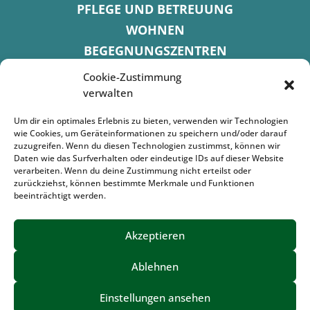
PFLEGE UND BETREUUNG
WOHNEN
BEGEGNUNGSZENTREN
KINDER UND JUGEND
Cookie-Zustimmung
KONTAKT
verwalten
KARRIERE
Um dir ein optimales Erlebnis zu bieten, verwenden wir Technologien
wie Cookies, um Geräteinformationen zu speichern und/oder darauf
zuzugreifen. Wenn du diesen Technologien zustimmst, können wir
SPENDENKONTO
Daten wie das Surfverhalten oder eindeutige IDs auf dieser Website
verarbeiten. Wenn du deine Zustimmung nicht erteilst oder
Sozialbank
zurückziehst, können bestimmte Merkmale und Funktionen
IBAN: DE72 3702 0500 0001 5520 00
beeinträchtigt werden.
BIC: BFSWDE33XXX
Akzeptieren
Ablehnen
IMPRESSUM
DATENSCHUTZ
BARRIEREFREIHEIT
Einstellungen ansehen