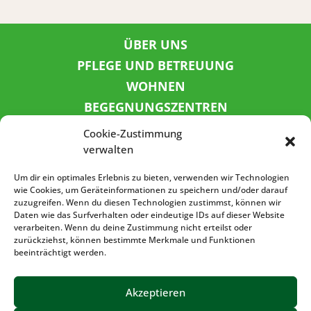
ÜBER UNS
PFLEGE UND BETREUUNG
WOHNEN
BEGEGNUNGSZENTREN
KINDER UND JUGEND
Cookie-Zustimmung
KONTAKT
verwalten
KARRIERE
Um dir ein optimales Erlebnis zu bieten, verwenden wir Technologien
wie Cookies, um Geräteinformationen zu speichern und/oder darauf
zuzugreifen. Wenn du diesen Technologien zustimmst, können wir
SPENDENKONTO
Daten wie das Surfverhalten oder eindeutige IDs auf dieser Website
verarbeiten. Wenn du deine Zustimmung nicht erteilst oder
Sozialbank
zurückziehst, können bestimmte Merkmale und Funktionen
IBAN: DE72 3702 0500 0001 5520 00
beeinträchtigt werden.
BIC: BFSWDE33XXX
Akzeptieren