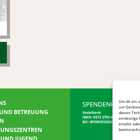
Um dir ein 
NS
SPENDENKONTO
um Gerätei
 UND BETREUUNG
diesen Tech
Sozialbank
IBAN: DE72 3702 0500 0001 5520 00
eindeutige 
N
BIC: BFSWDE33XXX
erteilst o
NUNGSZENTREN
beeinträcht
 UND JUGEND