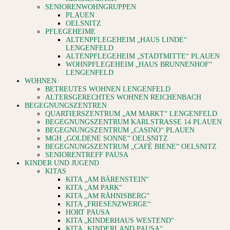
SENIORENWOHNGRUPPEN
PLAUEN
OELSNITZ
PFLEGEHEIME
ALTENPFLEGEHEIM „HAUS LINDE“
LENGENFELD
ALTENPFLEGEHEIM „STADTMITTE“ PLAUEN
WOHNPFLEGEHEIM „HAUS BRUNNENHOF“
LENGENFELD
WOHNEN
BETREUTES WOHNEN LENGENFELD
ALTERSGERECHTES WOHNEN REICHENBACH
BEGEGNUNGSZENTREN
QUARTIERSZENTRUM „AM MARKT“ LENGENFELD
BEGEGNUNGSZENTRUM KARLSTRASSE 14 PLAUEN
BEGEGNUNGSZENTRUM „CASINO“ PLAUEN
MGH „GOLDENE SONNE“ OELSNITZ
BEGEGNUNGSZENTRUM „CAFÉ BIENE“ OELSNITZ
SENIORENTREFF PAUSA
KINDER UND JUGEND
KITAS
KITA „AM BÄRENSTEIN“
KITA „AM PARK“
KITA „AM RÄHNISBERG“
KITA „FRIESENZWERGE“
HORT PAUSA
KITA „KINDERHAUS WESTEND“
KITA „KINDERLAND PAUSA“