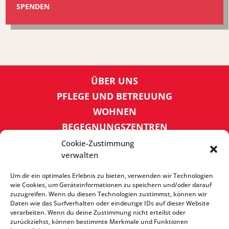
SPENDEN
ÜBER UNS
PFLEGE UND BETREUUNG
WOHNEN
BEGEGNUNGSZENTREN
KINDER UND JUGEND
Cookie-Zustimmung
verwalten
KONTAKT
KARRIERE
Um dir ein optimales Erlebnis zu bieten, verwenden wir Technologien
wie Cookies, um Geräteinformationen zu speichern und/oder darauf
zuzugreifen. Wenn du diesen Technologien zustimmst, können wir
SPENDENKONTO
Daten wie das Surfverhalten oder eindeutige IDs auf dieser Website
verarbeiten. Wenn du deine Zustimmung nicht erteilst oder
Sozialbank
zurückziehst, können bestimmte Merkmale und Funktionen
IBAN: DE72 3702 0500 0001 5520 00