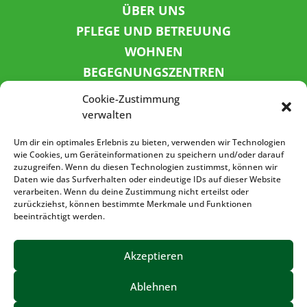
ÜBER UNS
PFLEGE UND BETREUUNG
WOHNEN
BEGEGNUNGSZENTREN
KINDER UND JUGEND
Cookie-Zustimmung
KONTAKT
verwalten
KARRIERE
Um dir ein optimales Erlebnis zu bieten, verwenden wir Technologien
wie Cookies, um Geräteinformationen zu speichern und/oder darauf
zuzugreifen. Wenn du diesen Technologien zustimmst, können wir
SPENDENKONTO
Daten wie das Surfverhalten oder eindeutige IDs auf dieser Website
verarbeiten. Wenn du deine Zustimmung nicht erteilst oder
Sozialbank
zurückziehst, können bestimmte Merkmale und Funktionen
IBAN: DE72 3702 0500 0001 5520 00
beeinträchtigt werden.
BIC: BFSWDE33XXX
Akzeptieren
Ablehnen
IMPRESSUM
DATENSCHUTZ