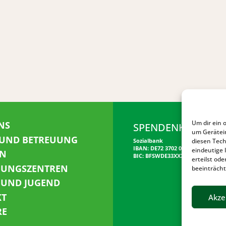
Um dir ein 
NS
SPENDENKONTO
um Gerätei
 UND BETREUUNG
diesen Tech
Sozialbank
IBAN: DE72 3702 0500 0001 5520 00
eindeutige 
N
BIC: BFSWDE33XXX
erteilst o
NUNGSZENTREN
beeinträcht
 UND JUGEND
KT
Akze
RE