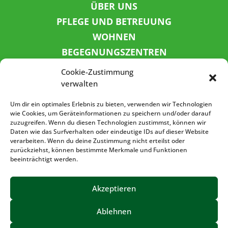
ÜBER UNS
PFLEGE UND BETREUUNG
WOHNEN
BEGEGNUNGSZENTREN
KINDER UND JUGEND
Cookie-Zustimmung
KONTAKT
verwalten
KARRIERE
Um dir ein optimales Erlebnis zu bieten, verwenden wir Technologien
wie Cookies, um Geräteinformationen zu speichern und/oder darauf
zuzugreifen. Wenn du diesen Technologien zustimmst, können wir
SPENDENKONTO
Daten wie das Surfverhalten oder eindeutige IDs auf dieser Website
verarbeiten. Wenn du deine Zustimmung nicht erteilst oder
Sozialbank
zurückziehst, können bestimmte Merkmale und Funktionen
IBAN: DE72 3702 0500 0001 5520 00
beeinträchtigt werden.
BIC: BFSWDE33XXX
Akzeptieren
Ablehnen
IMPRESSUM
DATENSCHUTZ