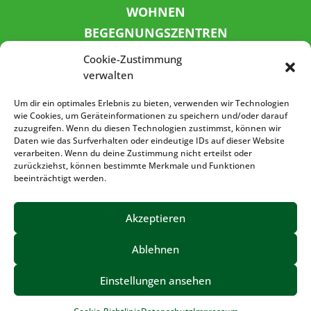
WOHNEN
BEGEGNUNGSZENTREN
KINDER UND JUGEND
Cookie-Zustimmung
KONTAKT
verwalten
KARRIERE
Um dir ein optimales Erlebnis zu bieten, verwenden wir Technologien
wie Cookies, um Geräteinformationen zu speichern und/oder darauf
zuzugreifen. Wenn du diesen Technologien zustimmst, können wir
SPENDENKONTO
Daten wie das Surfverhalten oder eindeutige IDs auf dieser Website
verarbeiten. Wenn du deine Zustimmung nicht erteilst oder
Sozialbank
zurückziehst, können bestimmte Merkmale und Funktionen
IBAN: DE72 3702 0500 0001 5520 00
beeinträchtigt werden.
BIC: BFSWDE33XXX
Akzeptieren
Ablehnen
IMPRESSUM
DATENSCHUTZ
BARRIEREFREIHEIT
Einstellungen ansehen
©2023 – Volkssolidarität Vogtland e.V.