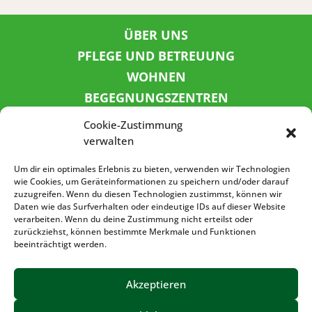
ÜBER UNS
PFLEGE UND BETREUUNG
WOHNEN
BEGEGNUNGSZENTREN
KINDER UND JUGEND
Cookie-Zustimmung
KONTAKT
verwalten
KARRIERE
Um dir ein optimales Erlebnis zu bieten, verwenden wir Technologien
wie Cookies, um Geräteinformationen zu speichern und/oder darauf
zuzugreifen. Wenn du diesen Technologien zustimmst, können wir
SPENDENKONTO
Daten wie das Surfverhalten oder eindeutige IDs auf dieser Website
verarbeiten. Wenn du deine Zustimmung nicht erteilst oder
Sozialbank
zurückziehst, können bestimmte Merkmale und Funktionen
IBAN: DE72 3702 0500 0001 5520 00
beeinträchtigt werden.
BIC: BFSWDE33XXX
Akzeptieren