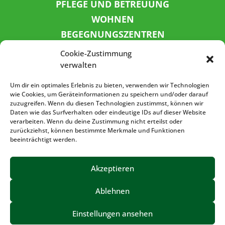
PFLEGE UND BETREUUNG
WOHNEN
BEGEGNUNGSZENTREN
KINDER UND JUGEND
Cookie-Zustimmung
KONTAKT
verwalten
KARRIERE
Um dir ein optimales Erlebnis zu bieten, verwenden wir Technologien
wie Cookies, um Geräteinformationen zu speichern und/oder darauf
zuzugreifen. Wenn du diesen Technologien zustimmst, können wir
SPENDENKONTO
Daten wie das Surfverhalten oder eindeutige IDs auf dieser Website
verarbeiten. Wenn du deine Zustimmung nicht erteilst oder
Sozialbank
zurückziehst, können bestimmte Merkmale und Funktionen
IBAN: DE72 3702 0500 0001 5520 00
beeinträchtigt werden.
BIC: BFSWDE33XXX
Akzeptieren
Ablehnen
IMPRESSUM
DATENSCHUTZ
BARRIEREFREIHEIT
Einstellungen ansehen