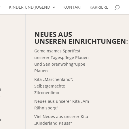
KINDER UND JUGEND
KONTAKT
KARRIERE
NEUES AUS
UNSEREN EINRICHTUNGEN
:
Gemeinsames Sportfest
unserer Tagespflege Plauen
und Seniorenwohngruppe
Plauen
Kita „Märchenland“:
Selbstgemachte
n
Zitronenlimo
m
Neues aus unserer Kita „Am
Rähnisberg“
Viel Neues aus unserer Kita
o
„Kinderland Pausa“