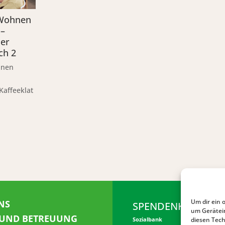
 Wohnen
 –
er
ch 2
hnen
affeeklat
Um dir ein 
NS
SPENDENKONTO
um Gerätei
 UND BETREUUNG
diesen Tech
Sozialbank