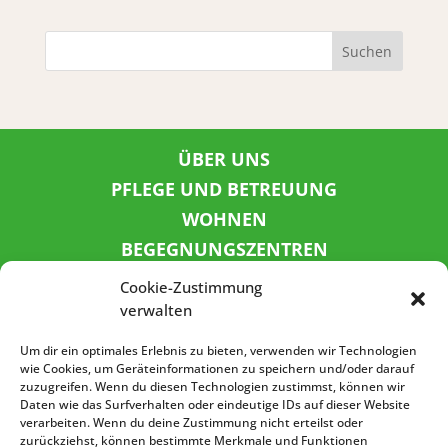
Suchen
ÜBER UNS
PFLEGE UND BETREUUNG
WOHNEN
BEGEGNUNGSZENTREN
KINDER UND JUGEND
Cookie-Zustimmung
KONTAKT
verwalten
KARRIERE
Um dir ein optimales Erlebnis zu bieten, verwenden wir Technologien
wie Cookies, um Geräteinformationen zu speichern und/oder darauf
zuzugreifen. Wenn du diesen Technologien zustimmst, können wir
SPENDENKONTO
Daten wie das Surfverhalten oder eindeutige IDs auf dieser Website
verarbeiten. Wenn du deine Zustimmung nicht erteilst oder
Sozialbank
zurückziehst, können bestimmte Merkmale und Funktionen
IBAN: DE72 3702 0500 0001 5520 00