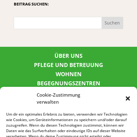
BEITRAG SUCHEN:
Suchen
ÜBER UNS
PFLEGE UND BETREUUNG
WOHNEN
BEGEGNUNGSZENTREN
KINDER UND JUGEND
Cookie-Zustimmung
KONTAKT
verwalten
KARRIERE
Um dir ein optimales Erlebnis zu bieten, verwenden wir Technologien
wie Cookies, um Geräteinformationen zu speichern und/oder darauf
zuzugreifen. Wenn du diesen Technologien zustimmst, können wir
SPENDENKONTO
Daten wie das Surfverhalten oder eindeutige IDs auf dieser Website
verarbeiten. Wenn du deine Zustimmung nicht erteilst oder