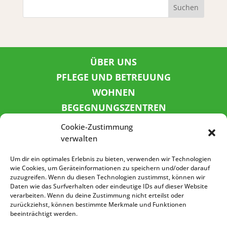
Suchen
ÜBER UNS
PFLEGE UND BETREUUNG
WOHNEN
BEGEGNUNGSZENTREN
KINDER UND JUGEND
Cookie-Zustimmung
KONTAKT
verwalten
KARRIERE
Um dir ein optimales Erlebnis zu bieten, verwenden wir Technologien
wie Cookies, um Geräteinformationen zu speichern und/oder darauf
zuzugreifen. Wenn du diesen Technologien zustimmst, können wir
SPENDENKONTO
Daten wie das Surfverhalten oder eindeutige IDs auf dieser Website
verarbeiten. Wenn du deine Zustimmung nicht erteilst oder
Sozialbank
zurückziehst, können bestimmte Merkmale und Funktionen
IBAN: DE72 3702 0500 0001 5520 00
beeinträchtigt werden.
BIC: BFSWDE33XXX