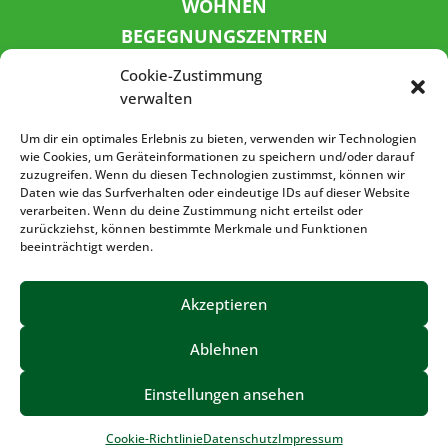
WOHNEN
BEGEGNUNGSZENTREN
KINDER UND JUGEND
Cookie-Zustimmung
KONTAKT
verwalten
KARRIERE
Um dir ein optimales Erlebnis zu bieten, verwenden wir Technologien
wie Cookies, um Geräteinformationen zu speichern und/oder darauf
zuzugreifen. Wenn du diesen Technologien zustimmst, können wir
SPENDENKONTO
Daten wie das Surfverhalten oder eindeutige IDs auf dieser Website
verarbeiten. Wenn du deine Zustimmung nicht erteilst oder
Sozialbank
zurückziehst, können bestimmte Merkmale und Funktionen
IBAN: DE72 3702 0500 0001 5520 00
beeinträchtigt werden.
BIC: BFSWDE33XXX
Akzeptieren
Ablehnen
IMPRESSUM
DATENSCHUTZ
BARRIEREFREIHEIT
Einstellungen ansehen
©2023 – Volkssolidarität Vogtland e.V.
Cookie-Richtlinie
Datenschutz
Impressum