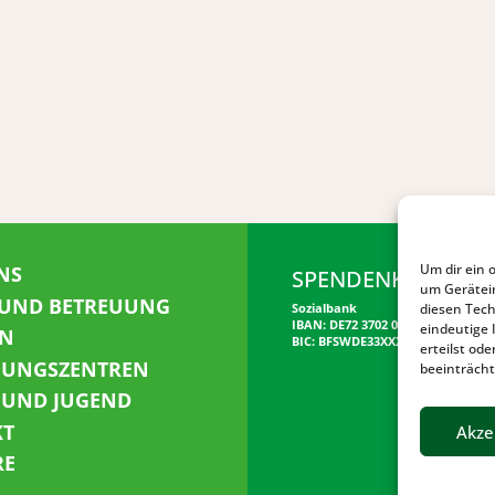
Um dir ein 
NS
SPENDENKONTO
um Gerätei
 UND BETREUUNG
diesen Tech
Sozialbank
IBAN: DE72 3702 0500 0001 5520 00
eindeutige 
N
BIC: BFSWDE33XXX
erteilst o
NUNGSZENTREN
beeinträcht
 UND JUGEND
KT
Akze
RE