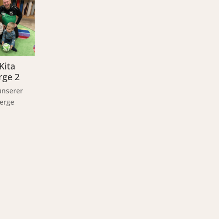
Kita
rge 2
unserer
werge