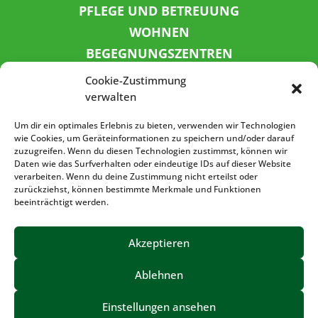
PFLEGE UND BETREUUNG
WOHNEN
BEGEGNUNGSZENTREN
KINDER UND JUGEND
Cookie-Zustimmung
KONTAKT
verwalten
KARRIERE
Um dir ein optimales Erlebnis zu bieten, verwenden wir Technologien
wie Cookies, um Geräteinformationen zu speichern und/oder darauf
zuzugreifen. Wenn du diesen Technologien zustimmst, können wir
SPENDENKONTO
Daten wie das Surfverhalten oder eindeutige IDs auf dieser Website
verarbeiten. Wenn du deine Zustimmung nicht erteilst oder
Sozialbank
zurückziehst, können bestimmte Merkmale und Funktionen
IBAN: DE72 3702 0500 0001 5520 00
beeinträchtigt werden.
BIC: BFSWDE33XXX
Akzeptieren
Ablehnen
IMPRESSUM
DATENSCHUTZ
BARRIEREFREIHEIT
Einstellungen ansehen