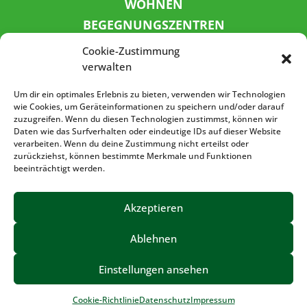
WOHNEN
BEGEGNUNGSZENTREN
KINDER UND JUGEND
Cookie-Zustimmung
KONTAKT
verwalten
KARRIERE
Um dir ein optimales Erlebnis zu bieten, verwenden wir Technologien
wie Cookies, um Geräteinformationen zu speichern und/oder darauf
zuzugreifen. Wenn du diesen Technologien zustimmst, können wir
SPENDENKONTO
Daten wie das Surfverhalten oder eindeutige IDs auf dieser Website
verarbeiten. Wenn du deine Zustimmung nicht erteilst oder
Sozialbank
zurückziehst, können bestimmte Merkmale und Funktionen
IBAN: DE72 3702 0500 0001 5520 00
beeinträchtigt werden.
BIC: BFSWDE33XXX
Akzeptieren
Ablehnen
IMPRESSUM
DATENSCHUTZ
BARRIEREFREIHEIT
Einstellungen ansehen
©2023 – Volkssolidarität Vogtland e.V.
Cookie-Richtlinie
Datenschutz
Impressum