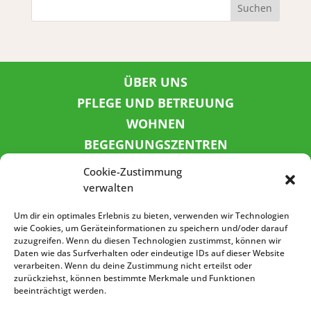
Suchen
ÜBER UNS
PFLEGE UND BETREUUNG
WOHNEN
BEGEGNUNGSZENTREN
KINDER UND JUGEND
Cookie-Zustimmung
KONTAKT
verwalten
KARRIERE
Um dir ein optimales Erlebnis zu bieten, verwenden wir Technologien
wie Cookies, um Geräteinformationen zu speichern und/oder darauf
zuzugreifen. Wenn du diesen Technologien zustimmst, können wir
SPENDENKONTO
Daten wie das Surfverhalten oder eindeutige IDs auf dieser Website
verarbeiten. Wenn du deine Zustimmung nicht erteilst oder
Sozialbank
zurückziehst, können bestimmte Merkmale und Funktionen
IBAN: DE72 3702 0500 0001 5520 00
beeinträchtigt werden.
BIC: BFSWDE33XXX