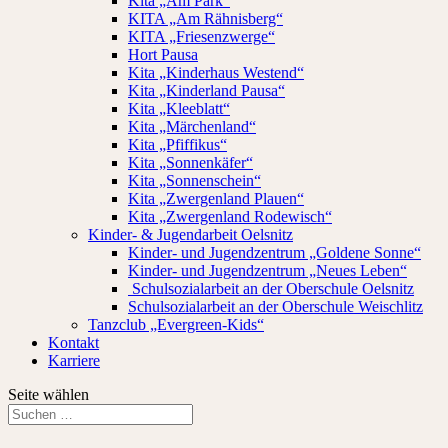
Kita „Am Park“
KITA „Am Rähnisberg“
KITA „Friesenzwerge“
Hort Pausa
Kita „Kinderhaus Westend“
Kita „Kinderland Pausa“
Kita „Kleeblatt“
Kita „Märchenland“
Kita „Pfiffikus“
Kita „Sonnenkäfer“
Kita „Sonnenschein“
Kita „Zwergenland Plauen“
Kita „Zwergenland Rodewisch“
Kinder- & Jugendarbeit Oelsnitz
Kinder- und Jugendzentrum „Goldene Sonne“
Kinder- und Jugendzentrum „Neues Leben“
Schulsozialarbeit an der Oberschule Oelsnitz
Schulsozialarbeit an der Oberschule Weischlitz
Tanzclub „Evergreen-Kids“
Kontakt
Karriere
Seite wählen