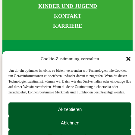
KINDER UND JUGEND
KONTAKT
KARRIERE
SPENDENKONTO
Cookie-Zustimmung verwalten
Sozialbank
Um dir ein optimales Erlebnis zu bieten, verwenden wir Technologien wie Cookies,
um Geräteinformationen zu speichern und/oder darauf zuzugreifen. Wenn du diesen
IBAN: DE72 3702 0500 0001 5520 00
Technologien zustimmst, können wir Daten wie das Surfverhalten oder eindeutige IDs
BIC: BFSWDE33XXX
auf dieser Website verarbeiten. Wenn du deine Zustimmung nicht erteilst oder
zurückziehst, können bestimmte Merkmale und Funktionen beeinträchtigt werden.
Akzeptieren
IMPRESSUM
Ablehnen
DATENSCHUTZ
BARRIEREFREIHEIT