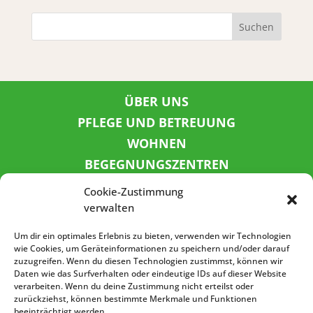
Suchen
ÜBER UNS
PFLEGE UND BETREUUNG
WOHNEN
BEGEGNUNGSZENTREN
KINDER UND JUGEND
Cookie-Zustimmung
KONTAKT
verwalten
KARRIERE
Um dir ein optimales Erlebnis zu bieten, verwenden wir Technologien
wie Cookies, um Geräteinformationen zu speichern und/oder darauf
zuzugreifen. Wenn du diesen Technologien zustimmst, können wir
SPENDENKONTO
Daten wie das Surfverhalten oder eindeutige IDs auf dieser Website
verarbeiten. Wenn du deine Zustimmung nicht erteilst oder
Sozialbank
zurückziehst, können bestimmte Merkmale und Funktionen
IBAN: DE72 3702 0500 0001 5520 00
beeinträchtigt werden.