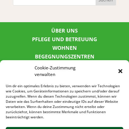
ÜBER UNS
PFLEGE UND BETREUUNG
WOHNEN
BEGEGNUNGSZENTREN
KINDER UND JUGEND
Cookie-Zustimmung
KONTAKT
verwalten
KARRIERE
Um dir ein optimales Erlebnis zu bieten, verwenden wir Technologien
wie Cookies, um Geräteinformationen zu speichern und/oder darauf
zuzugreifen. Wenn du diesen Technologien zustimmst, können wir
SPENDENKONTO
Daten wie das Surfverhalten oder eindeutige IDs auf dieser Website
verarbeiten. Wenn du deine Zustimmung nicht erteilst oder
Sozialbank
zurückziehst, können bestimmte Merkmale und Funktionen
IBAN: DE72 3702 0500 0001 5520 00
beeinträchtigt werden.
BIC: BFSWDE33XXX