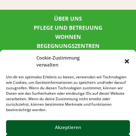
ÜBER UNS
PFLEGE UND BETREUUNG
WOHNEN
BEGEGNUNGSZENTREN
KINDER UND JUGEND
Cookie-Zustimmung
KONTAKT
verwalten
KARRIERE
Um dir ein optimales Erlebnis zu bieten, verwenden wir Technologien
wie Cookies, um Geräteinformationen zu speichern und/oder darauf
zuzugreifen. Wenn du diesen Technologien zustimmst, können wir
SPENDENKONTO
Daten wie das Surfverhalten oder eindeutige IDs auf dieser Website
verarbeiten. Wenn du deine Zustimmung nicht erteilst oder
Sozialbank
zurückziehst, können bestimmte Merkmale und Funktionen
IBAN: DE72 3702 0500 0001 5520 00
beeinträchtigt werden.
BIC: BFSWDE33XXX
Akzeptieren