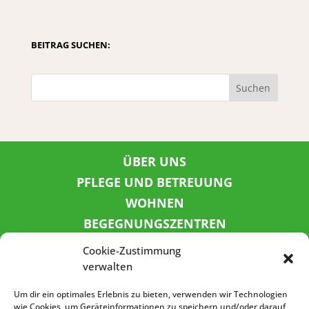
BEITRAG SUCHEN:
Suchen
ÜBER UNS
PFLEGE UND BETREUUNG
WOHNEN
BEGEGNUNGSZENTREN
KINDER UND JUGEND
Cookie-Zustimmung
KONTAKT
verwalten
KARRIERE
Um dir ein optimales Erlebnis zu bieten, verwenden wir Technologien
wie Cookies, um Geräteinformationen zu speichern und/oder darauf